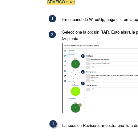
GRAFICO 5.4.1
En el panel de WiredUp, haga clic en la o
Selecciona la opción
RAR
. Esto abrirá la 
izquierda.
La sección Revisores muestra una lista de