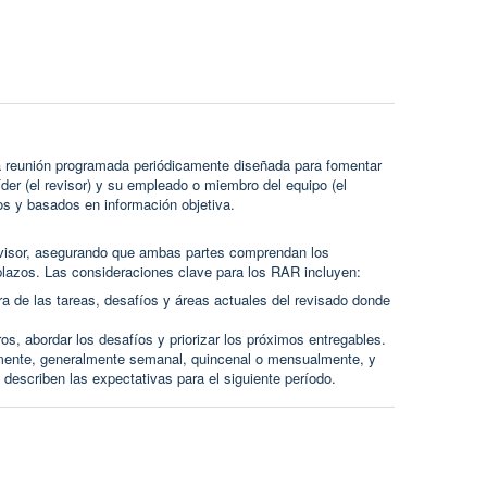
a reunión programada periódicamente diseñada para fomentar
íder (el revisor) y su empleado o miembro del equipo (el
os y basados en información objetiva.
 revisor, asegurando que ambas partes comprendan los
 plazos. Las consideraciones clave para los RAR incluyen:
ra de las tareas, desafíos y áreas actuales del revisado donde
ros, abordar los desafíos y priorizar los próximos entregables.
amente, generalmente semanal, quincenal o mensualmente, y
y describen las expectativas para el siguiente período.