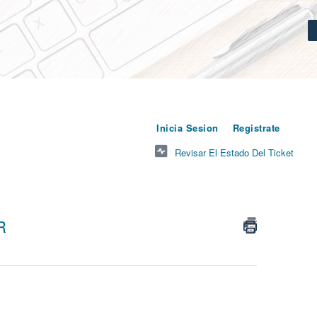
o
para cr
Inicia Sesion
Registrate
Revisar El Estado Del Ticket
R