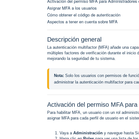
Activación del permiso MFA para Administradores 
Asignar MFA a los usuarios
Cómo obtener el código de autenticación
Aspectos a tener en cuenta sobre MFA
Descripción general
La autenticación multifactor (MFA) añade una capa 
múltiples factores de verificación durante el inici
mejorando la seguridad de tu sistema.
Nota:
 Solo los usuarios con permisos de funció
administrar la autenticación multifactor para cad
Activación del permiso MFA para
Para habilitar MFA, un usuario con un rol administ
asignar MFA para cada perfil de usuario en el sist
Vaya a
Administración
y navegue hasta S
Haga clic en
Roles
para ver una lista de los